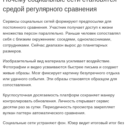
средой регулярного сравнения
Сервисы социальных сетей формируют предпосылки для
постоянного сравнения. Участник получает доступ к жизни
множества персон параллельно. Раньше человек сопоставлял
себя с близким окружением: соседями, одноклассниками,
сотрудниками. Сейчас диапазон вырос до планетарных
размеров.
Изобразительный вид материала усиливает воздействие.
Фотографии и видео усваиваются быстрее письма и создают
живые образы. Мозг фиксирует картинку безупречного отдыха
или удачного события. Эти образы становятся образцом для
сопоставления.
Круглосуточная досягаемость платформ сохраняет манеру
контролировать обновления. Личность открывает сервис
десятки раз за сутки. Периодичность просмотра закрепляет
вулкан паттерн автоматического сравнения.
Социальные сети устраняют фон. Юзер видит итоговый итог без