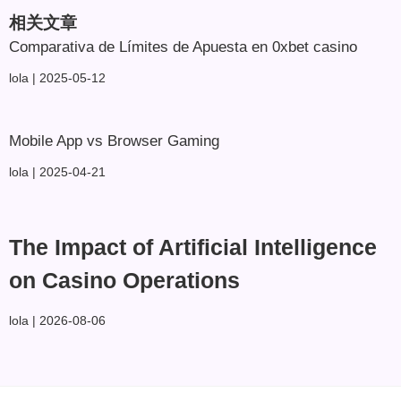
相关文章
Comparativa de Límites de Apuesta en 0xbet casino
lola
2025-05-12
Mobile App vs Browser Gaming
lola
2025-04-21
The Impact of Artificial Intelligence
on Casino Operations
lola
2026-08-06