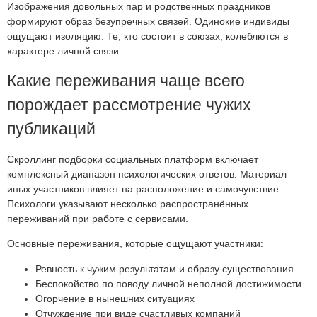
Изображения довольных пар и родственных праздников
формируют образ безупречных связей. Одинокие индивиды
ощущают изоляцию. Те, кто состоит в союзах, колеблются в
характере личной связи.
Какие переживания чаще всего
порождает рассмотрение чужих
публикаций
Скроллинг подборки социальных платформ включает
комплексный диапазон психологических ответов. Материал
иных участников влияет на расположение и самочувствие.
Психологи указывают несколько распространённых
переживаний при работе с сервисами.
Основные переживания, которые ощущают участники:
Ревность к чужим результатам и образу существования
Беспокойство по поводу личной неполной достижимости
Огорчение в нынешних ситуациях
Отчуждение при виде счастливых компаний