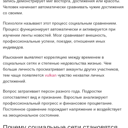
запись демонстрирует миг восторга, достижения или красоты.
Человек начинает автоматически сравнивать чужие достижения
со своими.
Психологи называют этот процесс социальным сравнением.
Процесс функционирует автоматически и активируется при
изучении ленты новостей. Мозг сравнивает внешность,
профессиональные успехи, поездки, отношения иных
индивидов.
Изыскания выявляют корреляцию между временем в
социальных сетях и степенью недовольства жизнью. Чем
больше личность просматривает аккаунты других участников,
тем чаще появляется
vulkan
чувство нехватки личных
достижений.
Вопрос затрагивает персон разного года. Подростки
сопоставляют вид и признание. Взрослые анализируют
профессиональный прогресс и финансовое процветание.
Постоянное сравнение порождает напряжение и воздействует
на эмоциональное состояние.
Почему социальные сети становятся