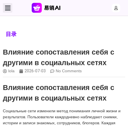
目录
Влияние сопоставления себя с
другими в социальных сетях
lola
2026-07-03
No Comments
Влияние сопоставления себя с
другими в социальных сетях
Социальные сети изменили метод понимания личной жизни и
результатов. Пользователи каждодневно наблюдают снимки,
истории и записи знакомых, сотрудников, блогеров. Каждая