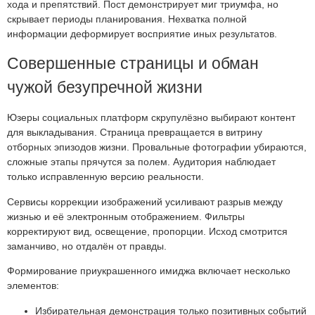
хода и препятствий. Пост демонстрирует миг триумфа, но
скрывает периоды планирования. Нехватка полной
информации деформирует восприятие иных результатов.
Совершенные страницы и обман
чужой безупречной жизни
Юзеры социальных платформ скрупулёзно выбирают контент
для выкладывания. Страница превращается в витрину
отборных эпизодов жизни. Провальные фотографии убираются,
сложные этапы прячутся за полем. Аудитория наблюдает
только исправленную версию реальности.
Сервисы коррекции изображений усиливают разрыв между
жизнью и её электронным отображением. Фильтры
корректируют вид, освещение, пропорции. Исход смотрится
заманчиво, но отдалён от правды.
Формирование приукрашенного имиджа включает несколько
элементов:
Избирательная демонстрация только позитивных событий