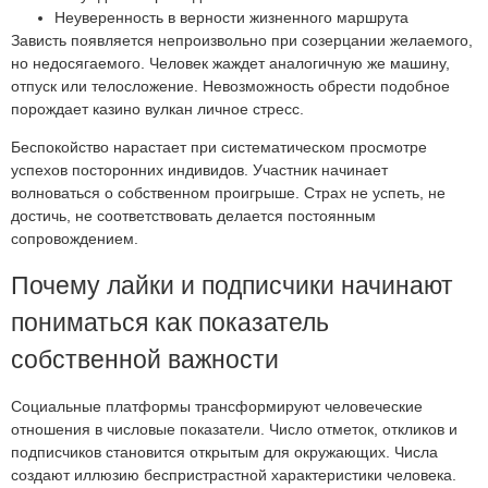
Неуверенность в верности жизненного маршрута
Зависть появляется непроизвольно при созерцании желаемого,
но недосягаемого. Человек жаждет аналогичную же машину,
отпуск или телосложение. Невозможность обрести подобное
порождает казино вулкан личное стресс.
Беспокойство нарастает при систематическом просмотре
успехов посторонних индивидов. Участник начинает
волноваться о собственном проигрыше. Страх не успеть, не
достичь, не соответствовать делается постоянным
сопровождением.
Почему лайки и подписчики начинают
пониматься как показатель
собственной важности
Социальные платформы трансформируют человеческие
отношения в числовые показатели. Число отметок, откликов и
подписчиков становится открытым для окружающих. Числа
создают иллюзию беспристрастной характеристики человека.