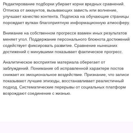
Редактирование подборки убирает корни вредных сравнений.
Отписка от аккаунтов, вызывающих зависть или волнение,
улучшает качество контента. Подписка на обучающие страницы
порождает вулкан благоприятную информационную атмосферу.
Внимание на собственном прогрессе взамен иных результатов
меняет угол. Поддержание персонального блокнота достижений
содействует фиксировать развитие. Сравнение нынешних
достижений с минувшими показывает фактическое прогресс.
Аналитическое восприятие материала оберегает от
заблуждений. Понимание об исправленной характере постов
снижает их эмоциональное воздействие. Признание, что записи
показывают лучшие эпизоды, восстанавливает реалистичный
подход. Систематические перерывы от социальных платформ
возрождают соединение с жизнью.