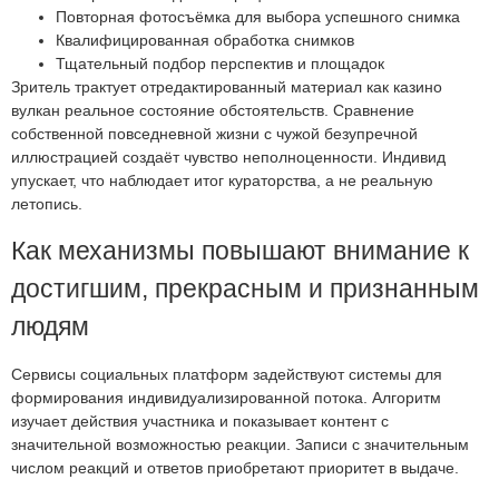
Повторная фотосъёмка для выбора успешного снимка
Квалифицированная обработка снимков
Тщательный подбор перспектив и площадок
Зритель трактует отредактированный материал как казино
вулкан реальное состояние обстоятельств. Сравнение
собственной повседневной жизни с чужой безупречной
иллюстрацией создаёт чувство неполноценности. Индивид
упускает, что наблюдает итог кураторства, а не реальную
летопись.
Как механизмы повышают внимание к
достигшим, прекрасным и признанным
людям
Сервисы социальных платформ задействуют системы для
формирования индивидуализированной потока. Алгоритм
изучает действия участника и показывает контент с
значительной возможностью реакции. Записи с значительным
числом реакций и ответов приобретают приоритет в выдаче.