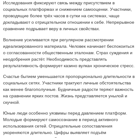
Исследования фиксируют связь между присутствием в
социальных платформах и снижением самооценки. Участники,
проводящие более трёх часов в сутки на системах, чаще
докладывают о отрицательном отношении к себе. Непрерывное
сравнение подрывает веру в личных свойствах.
Волнение усиливается при регулярном рассмотрении
идеализированного материала. Человек начинает беспокоиться
о согласованности общественным эталонам. Страх суждения и
неодобрения растёт. Необходимость представлять
результативность формирует казино вулкан хроническое стресс.
Счастье бытием уменьшается пропорционально длительности в
социальных сетях. Участники трактуют личные обстоятельства
как менее благополучные. Будничные радости теряют важность
на сравнении ярких постов. Жизнь представляется унылой и
скучной.
Юные люди особенно уязвимы перед давлением платформ.
Молодые формируют самосознание в период активного
использования сетей. Отрицательные сопоставления
укореняются длительно. Цифры выявляет подъём