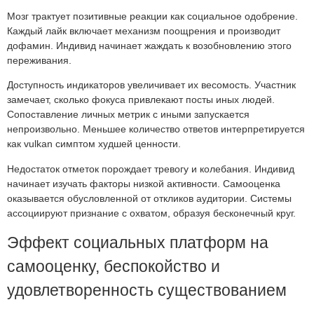
Мозг трактует позитивные реакции как социальное одобрение.
Каждый лайк включает механизм поощрения и производит
дофамин. Индивид начинает жаждать к возобновлению этого
переживания.
Доступность индикаторов увеличивает их весомость. Участник
замечает, сколько фокуса привлекают посты иных людей.
Сопоставление личных метрик с иными запускается
непроизвольно. Меньшее количество ответов интерпретируется
как vulkan симптом худшей ценности.
Недостаток отметок порождает тревогу и колебания. Индивид
начинает изучать факторы низкой активности. Самооценка
оказывается обусловленной от откликов аудитории. Системы
ассоциируют признание с охватом, образуя бесконечный круг.
Эффект социальных платформ на
самооценку, беспокойство и
удовлетворенность существованием