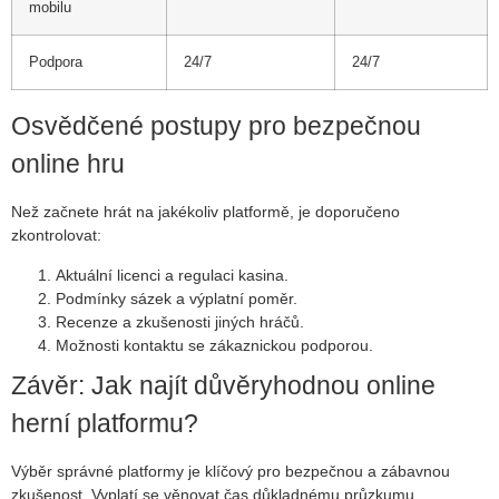
mobilu
Podpora
24/7
24/7
Osvědčené postupy pro bezpečnou
online hru
Než začnete hrát na jakékoliv platformě, je doporučeno
zkontrolovat:
Aktuální licenci a regulaci kasina.
Podmínky sázek a výplatní poměr.
Recenze a zkušenosti jiných hráčů.
Možnosti kontaktu se zákaznickou podporou.
Závěr: Jak najít důvěryhodnou online
herní platformu?
Výběr správné platformy je klíčový pro bezpečnou a zábavnou
zkušenost. Vyplatí se věnovat čas důkladnému průzkumu,