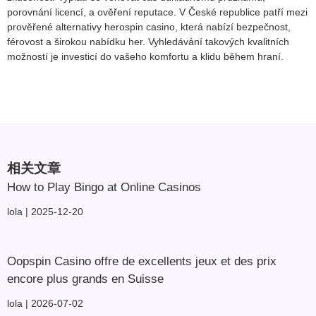
porovnání licencí, a ověření reputace. V České republice patří mezi
prověřené alternativy herospin casino, která nabízí bezpečnost,
férovost a širokou nabídku her. Vyhledávání takových kvalitních
možností je investicí do vašeho komfortu a klidu během hraní.
相关文章
How to Play Bingo at Online Casinos
lola
2025-12-20
Oopspin Casino offre de excellents jeux et des prix
encore plus grands en Suisse
lola
2026-07-02