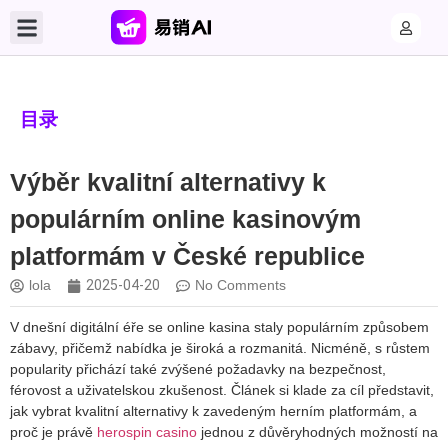
目录
Výběr kvalitní alternativy k
populárním online kasinovým
platformám v České republice
lola
2025-04-20
No Comments
V dnešní digitální éře se online kasina staly populárním způsobem
zábavy, přičemž nabídka je široká a rozmanitá. Nicméně, s růstem
popularity přichází také zvýšené požadavky na bezpečnost,
férovost a uživatelskou zkušenost. Článek si klade za cíl představit,
jak vybrat kvalitní alternativy k zavedeným herním platformám, a
proč je právě
herospin casino
jednou z důvěryhodných možností na