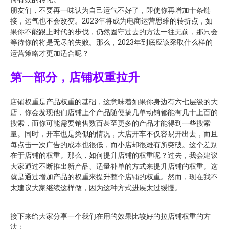
朋友们，不要再一味认为自己运气不好了，即使你再增加十条链
接，运气也不会改变。2023年将成为电商运营思维的转折点，如
果你不能跟上时代的步伐，仍然固守过去的方法一往无前，那只会
等待你的将是无尽的失败。那么，2023年到底应该采取什么样的
运营策略才更加适合呢？
第一部分，店铺权重拉升
店铺权重是产品权重的基础，这意味着如果你身边有六七层级的大
店，你会发现他们店铺上个产品随便搞几单动销都能有几十上百的
搜索，而你可能需要销售数百甚至更多的产品才能得到一些搜索
量。同时，开车也是类似的情况，大店开车不仅容易开出去，而且
每点击一次广告的成本也很低，而小店却很难有所突破。这个差别
在于店铺的权重。那么，如何提升店铺的权重呢？过去，我会建议
大家通过不断推出新产品、适量补单的方式来提升店铺的权重。这
就是通过增加产品的权重来提升整个店铺的权重。然而，现在我不
太建议大家继续这样做，因为这种方式进展太过缓慢。
接下来给大家分享一个我们在用的效果比较好的拉店铺权重的方
法：