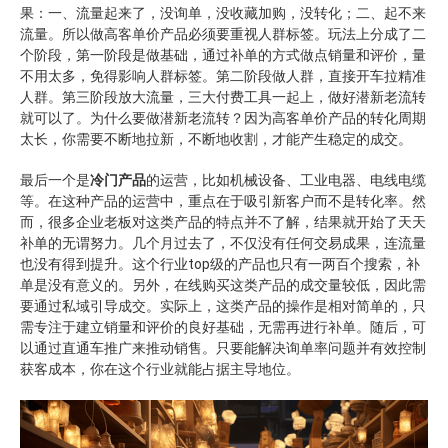
果：一、流量起来了，没询单，没收藏加购，没转化；二、起不来
流量。所以做高客单价产品必须要重视人群标签。玩法上分成了二
个阶段，第一阶段是做基础，通过补单的方式做点销量和评价，量
不用太多，免得影响人群标签。第二阶段做人群，直接开车拉精准
人群。第三阶段放大流量，三大付费工具一起上，做好潜新老流转
就可以了。为什么要做潜新老流转？因为高客单价产品的转化周期
太长，你需要不断地拉新，不断地收割，才能产生稳定的成交。
最后一个是
冷门产品
的运营，比如机械设备、工业电器、电线电缆
等。在这种产品的运营中，重点在于吸引新客户而不是转化率。然
而，很多企业老板对这类产品的特点并不了解，结果就开始了天天
补单的无谓努力。几个月过去了，不仅没有任何交易成果，连流量
也没有得到提升。这个行业top级的产品也只有一两百个搜索，补
单是没有意义的。另外，在线购买这类产品的成交量较低，因此需
要通过私域引导成交。实际上，这类产品的操作是相对简单的，只
需专注于建立销量和评价的良好基础，无需再进行补单。随后，可
以通过直通车推广来推动销售。只要能解决询单率问题并有效控制
获客成本，你在这个行业就能占据主导地位。