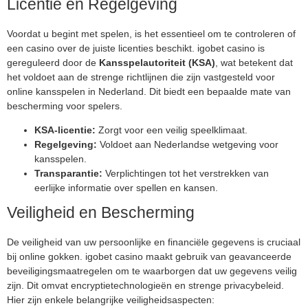
Licentie en Regelgeving
Voordat u begint met spelen, is het essentieel om te controleren of
een casino over de juiste licenties beschikt. igobet casino is
gereguleerd door de
Kansspelautoriteit (KSA)
, wat betekent dat
het voldoet aan de strenge richtlijnen die zijn vastgesteld voor
online kansspelen in Nederland. Dit biedt een bepaalde mate van
bescherming voor spelers.
KSA-licentie:
Zorgt voor een veilig speelklimaat.
Regelgeving:
Voldoet aan Nederlandse wetgeving voor
kansspelen.
Transparantie:
Verplichtingen tot het verstrekken van
eerlijke informatie over spellen en kansen.
Veiligheid en Bescherming
De veiligheid van uw persoonlijke en financiële gegevens is cruciaal
bij online gokken. igobet casino maakt gebruik van geavanceerde
beveiligingsmaatregelen om te waarborgen dat uw gegevens veilig
zijn. Dit omvat encryptietechnologieën en strenge privacybeleid.
Hier zijn enkele belangrijke veiligheidsaspecten: