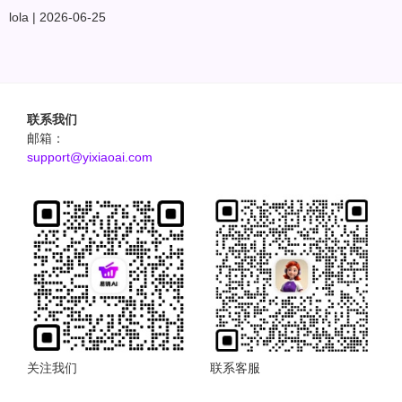
lola
2026-06-25
联系我们
邮箱：
support@yixiaoai.com
关注我们
联系客服