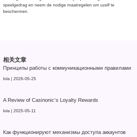
speelgedrag en neem de nodige maatregelen om uzelf te
beschermen.
相关文章
Принципы работы с коммуникационными правилами
lola
2026-05-25
A Review of
Casinonic
‘s Loyalty Rewards
lola
2025-05-11
Как функционируют механизмы доступа аккаунтов