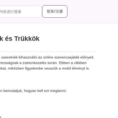
登录/注册
ek és Trükkök
szeretnék kihasználni az online szerencsejáték előnyeit.
fontosságúak a zsetonkezelés során. Ebben a cikkben
okat, miközben figyelembe vesszük a mobil élményt is.
an bemutatjuk, hogyan kell ezt megtenni:
a.