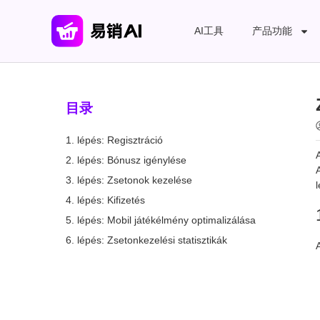
AI工具
产品功能
目录
1. lépés: Regisztráció
2. lépés: Bónusz igénylése
3. lépés: Zsetonok kezelése
4. lépés: Kifizetés
5. lépés: Mobil játékélmény optimalizálása
6. lépés: Zsetonkezelési statisztikák