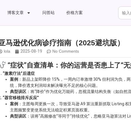
博客文章
问答站
价格方案
亚马逊优化病诊疗指南（2025避坑版）
lola
2025-08-19
No Comments
“症状”自查清单：你的运营是否患上了“无
1. “激素疗法”后遗症
案例
：新品上架即降价 15%，一周内订单激增 30% 但利润为
统，降价透支利润却未解决曝光不足的核心问题。
典型误区
：将“降价”作为优化万能药，忽视流量结构失衡（如自然流量
2. “器官移植排斥反应”
案例
：主图每周更换一次，导致亚马逊 A9 算法重新抓取 Listi
主图频繁变更使系统无法稳定积累页面权重。
典型误区
：误将“高频修改”等同于“持续优化”，忽略亚马逊算法对 Lis