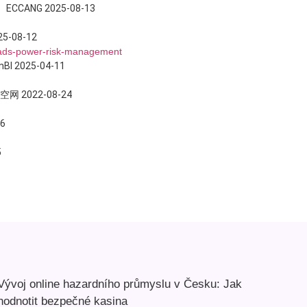
NG 2025-08-13
08-12
-ads-power-risk-management
025-04-11
2022-08-24
6
5
Vývoj online hazardního průmyslu v Česku: Jak
hodnotit bezpečné kasina