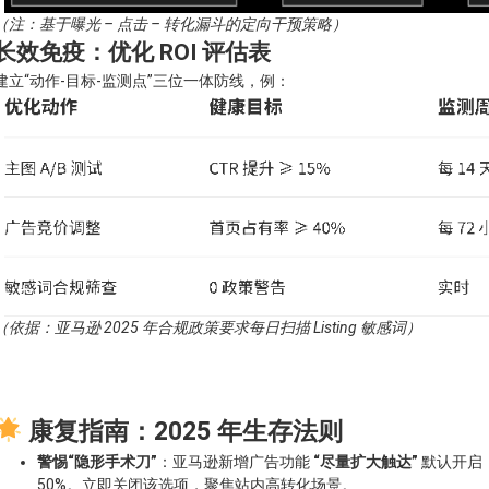
（注：基于曝光 – 点击 – 转化漏斗的定向干预策略）
长效免疫：优化 ROI 评估表
建立“动作-目标-监测点”三位一体防线，例：
（依据：亚马逊 2025 年合规政策要求每日扫描 Listing 敏感词）
康复指南：2025 年生存法则
警惕“隐形手术刀”
：亚马逊新增广告功能
“尽量扩大触达”
默认开启，
50%。立即关闭该选项，聚焦站内高转化场景。