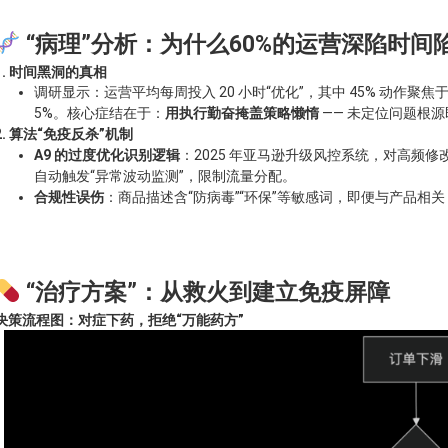
“病理”分析：为什么60%的运营深陷时间
1. 时间黑洞的真相
调研显示：运营平均每周投入 20 小时“优化”，其中 45% 动作
5%。核心症结在于：
用执行勤奋掩盖策略懒惰
—— 未定位问题根
2. 算法“免疫反杀”机制
A9 的过度优化识别逻辑
：2025 年亚马逊升级风控系统，对高频修改行
自动触发“异常波动监测”，限制流量分配。
合规性误伤
：商品描述含“防病毒”“环保”等敏感词，即便与产品相关，也可
“治疗方案”：从救火到建立免疫屏障
决策流程图：对症下药，拒绝“万能药方”