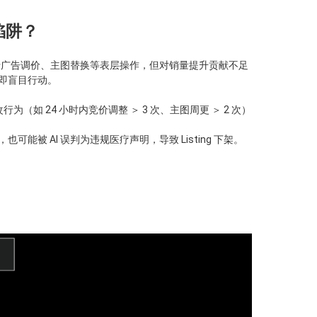
陷阱？
聚焦于广告调价、主图替换等表层操作，但对销量提升贡献不足
源即盲目行动。
为（如 24 小时内竞价调整 ＞ 3 次、主图周更 ＞ 2 次）
能被 AI 误判为违规医疗声明，导致 Listing 下架。